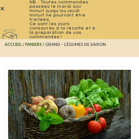
NB : Toutes commandes
passées le mardi soir
minuit jusqu'au jeudi
0
minuit ne pourront être
traitées.
Ce sont les jours
consacrés à la récolte et à
la préparation de vos
commandes !
ACCUEIL
PANIERS
GRAND – LÉGUMES DE SAISON