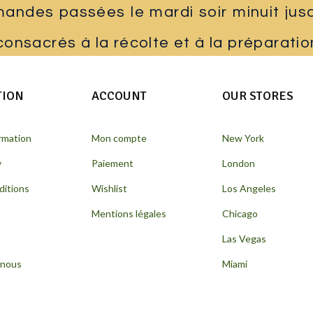
ndes passées le mardi soir minuit jusqu
 consacrés à la récolte et à la préparat
TION
ACCOUNT
OUR STORES
ormation
Mon compte
New York
y
Paiement
London
ditions
Wishlist
Los Angeles
Mentions légales
Chicago
Las Vegas
-nous
Miami