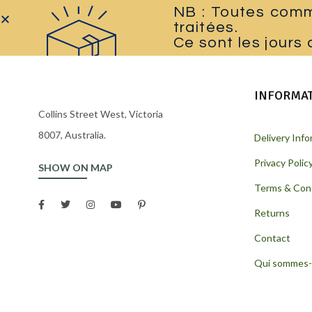
NB : Toutes comma
traitées.
Ce sont les jours
INFORMA
Collins Street West, Victoria
8007, Australia.
Delivery Inf
Privacy Polic
SHOW ON MAP
Terms & Con
Returns
Contact
Qui sommes